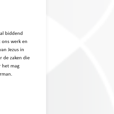
 al biddend
: ons werk en
an Jezus in
r de zaken die
ar het mag
erman.