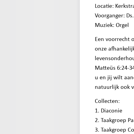
Locatie: Kerkstr
Voorganger: Ds.
Muziek: Orgel
Een voorrecht 
onze afhankelij
levensonderhou
Matteüs 6:24-34
u en jij wilt aa
natuurlijk ook v
Collecten:
1. Diaconie
2. Taakgroep Pa
3. Taakgroep C