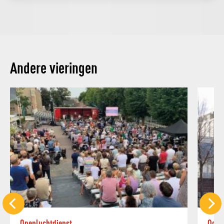
Andere vieringen
Openluchtdienst
Ocht