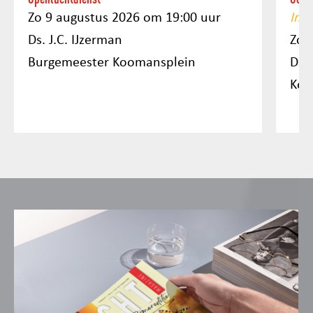
Zo 9 augustus 2026 om 19:00 uur
Imm
Ds. J.C. IJzerman
Zo 
Burgemeester Koomansplein
Ds.
Ker