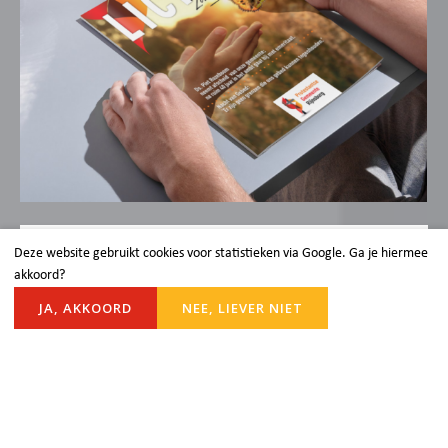
Deze website gebruikt cookies voor statistieken via Google. Ga je hiermee
LICHT
akkoord?
JA, AKKOORD
NEE, LIEVER NIET
Licht is het magazine van de Protestantse
Gemeente Rijnsburg. Klik hieronder om het
kerkblad te lezen.
Lees het magazine