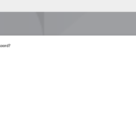
koord?
LICHT
Licht is het maga
Klik hieronder om
Lees het mag
Blijf op de 