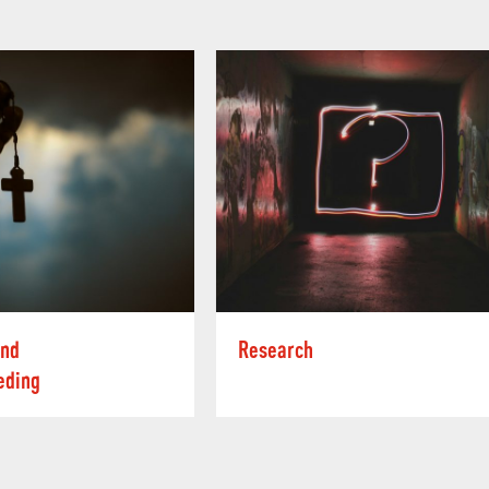
ond
Research
eding