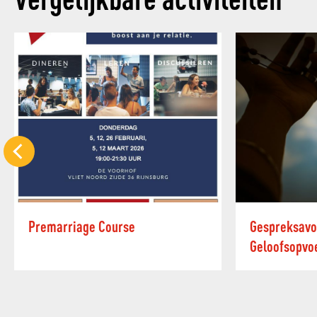
Premarriage Course
Gespreksav
Geloofsopvo