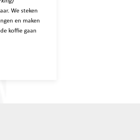
king)
kaar. We steken
zingen en maken
de koffie gaan