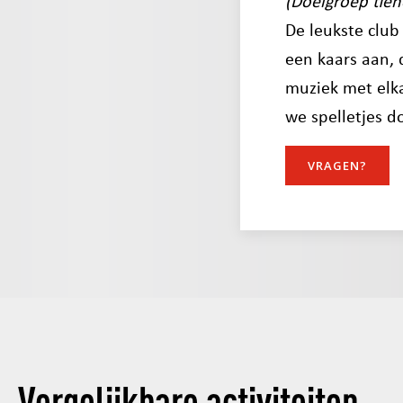
(Doelgroep tien
De leukste club
een kaars aan, 
muziek met elk
we spelletjes d
VRAGEN?
Vergelijkbare activiteiten