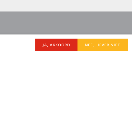
JA, AKKOORD
NEE, LIEVER NIET
zine van de Protestantse Gemeente Rijnsburg.
 het kerkblad te lezen.
azine
hoogte