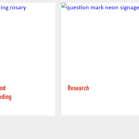
ond
Research
eding