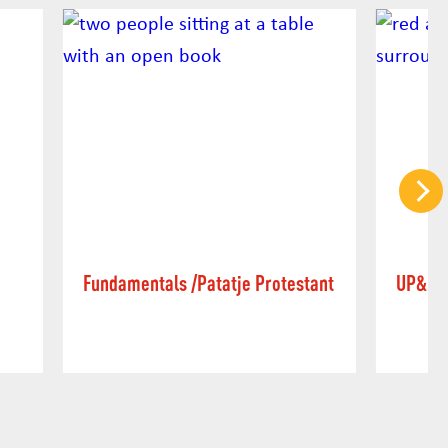
Fundamentals /Patatje Protestant
UP&Do