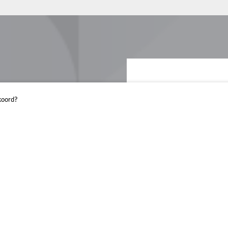
LICHT
koord?
Licht is het maga
Klik hieronder om
Lees het mag
Blijf op de 