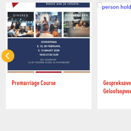
Premarriage Course
Gespreksav
Geloofsopvo