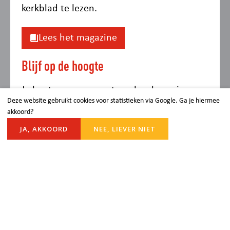
kerkblad te lezen.
Lees het magazine
Blijf op de hoogte
Je kunt onze gemeente ook volgen via
Deze website gebruikt cookies voor statistieken via Google. Ga je hiermee
Facebook en Instagram. Via onderstaande
akkoord?
links kun je de social media kanalen
JA, AKKOORD
NEE, LIEVER NIET
volgen.
Facebook Protestants Rijnsburg
Instagram Protestantse Gemeente
Rijnsburg