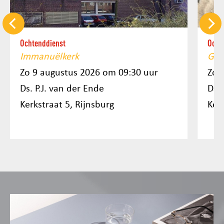
Ochtenddienst
Ocht
Immanuëlkerk
Gro
Zo 9 augustus 2026 om 09:30 uur
Zo 
Ds. P.J. van der Ende
Ds. 
Kerkstraat 5, Rijnsburg
Ker