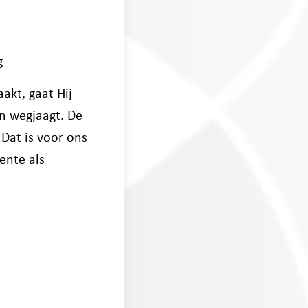
g
akt, gaat Hij
n wegjaagt. De
 Dat is voor ons
ente als