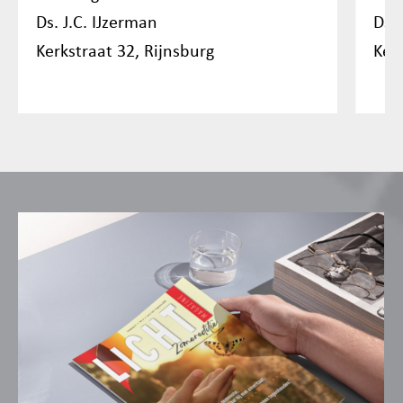
Ds. J.C. IJzerman
Ds. 
Kerkstraat 32, Rijnsburg
Ker