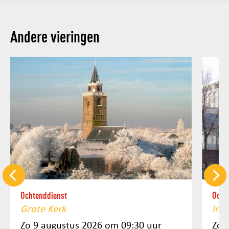
Andere vieringen
Ochtenddienst
Ocht
Grote Kerk
Imm
Zo 9 augustus 2026 om 09:30 uur
Zo 