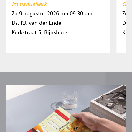
Immanuëlkerk
Gro
Zo 9 augustus 2026 om 09:30 uur
Zo 
Ds. P.J. van der Ende
Ds. 
Kerkstraat 5, Rijnsburg
Ker