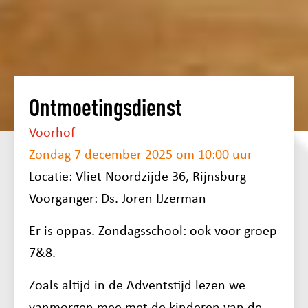
Ontmoetingsdienst
Voorhof
Zondag 7 december 2025 om 10:00 uur
Locatie: Vliet Noordzijde 36, Rijnsburg
Voorganger: Ds. Joren IJzerman
Er is oppas. Zondagsschool: ook voor groep
7&8.
Zoals altijd in de Adventstijd lezen we
vanmorgen mee met de kinderen van de