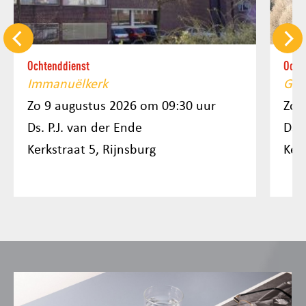
Ochtenddienst
Ocht
Immanuëlkerk
Gro
Zo 9 augustus 2026 om 09:30 uur
Zo 
Ds. P.J. van der Ende
Ds. 
Kerkstraat 5, Rijnsburg
Ker