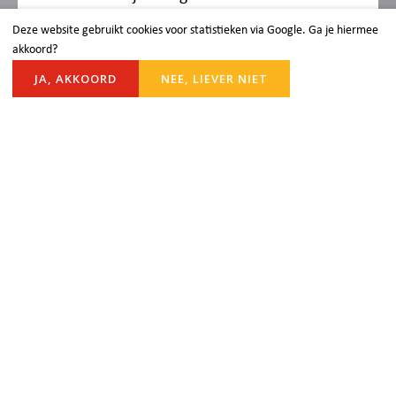
kerkblad te lezen.
Deze website gebruikt cookies voor statistieken via Google. Ga je hiermee
akkoord?
Lees het magazine
JA, AKKOORD
NEE, LIEVER NIET
Blijf op de hoogte
Je kunt onze gemeente ook volgen via
Facebook en Instagram. Via onderstaande
links kun je de social media kanalen
volgen.
Facebook Protestants Rijnsburg
Instagram Protestantse Gemeente
Rijnsburg