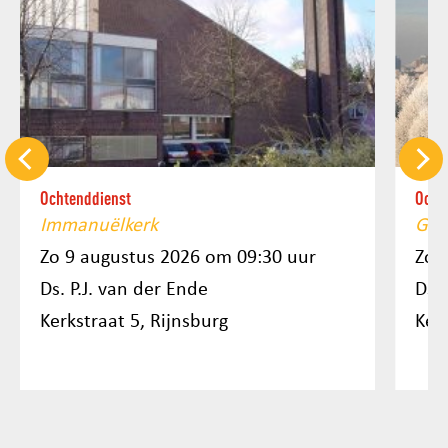
Ochtenddienst
Ocht
Immanuëlkerk
Gro
Zo 9 augustus 2026 om 09:30 uur
Zo 
Ds. P.J. van der Ende
Ds. 
Kerkstraat 5, Rijnsburg
Ker