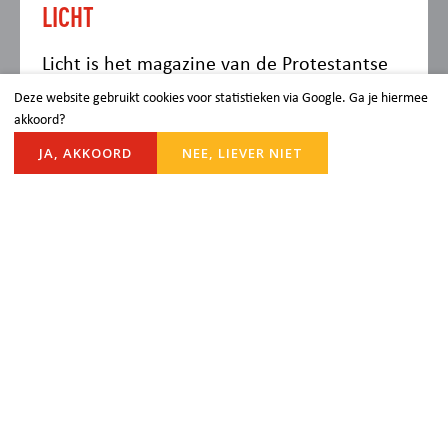
LICHT
Licht is het magazine van de Protestantse
Gemeente Rijnsburg. Klik hieronder om het
Deze website gebruikt cookies voor statistieken via Google. Ga je hiermee
akkoord?
kerkblad te lezen.
JA, AKKOORD
NEE, LIEVER NIET
Lees het magazine
Blijf op de hoogte
Je kunt onze gemeente ook volgen via
Facebook en Instagram. Via onderstaande
links kun je de social media kanalen
volgen.
Facebook Protestants Rijnsburg