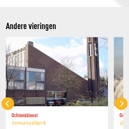
Andere vieringen
Ochtenddienst
Ocht
Immanuëlkerk
Gro