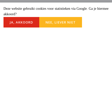
Deze website gebruikt cookies voor statistieken via Google. Ga je hiermee
akkoord?
JA, AKKOORD
NEE, LIEVER NIET
LICHT
Licht is het magazine van de Protestantse
Gemeente Rijnsburg. Klik hieronder om het
kerkblad te lezen.
Lees het magazine
Blijf op de hoogte