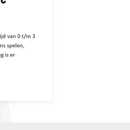
ijd van 0 t/m 3
ns spelen,
g is er