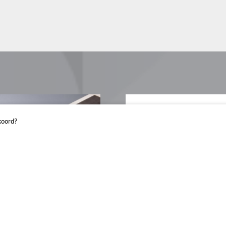
koord?
LICHT
Licht is het maga
Klik hieronder om
Lees het mag