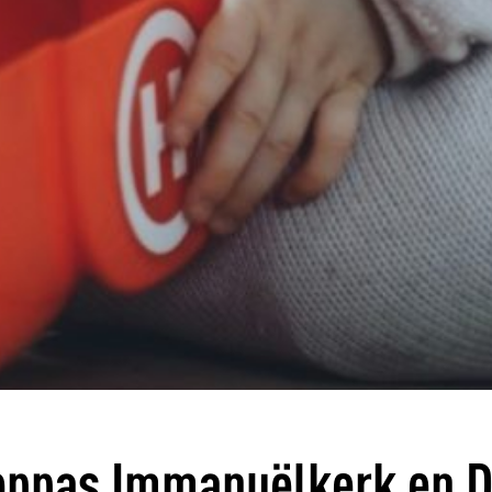
oppas Immanuëlkerk en 