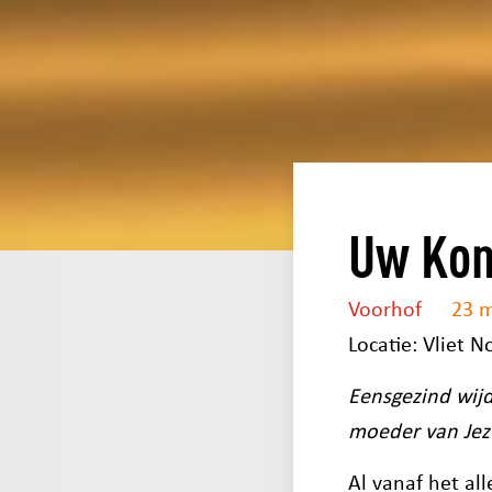
Uw Kon
Voorhof
23 m
Locatie: Vliet N
Eensgezind wij
moeder van Jezu
Al vanaf het al