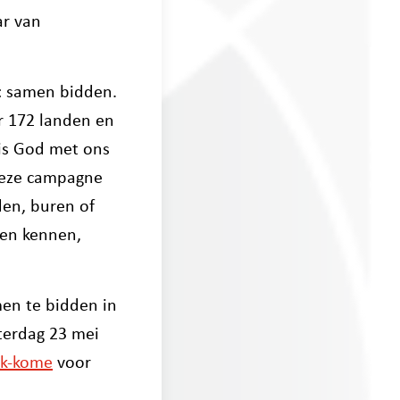
ar van
: samen bidden.
r 172 landen en
 is God met ons
 deze campagne
den, buren of
ren kennen,
en te bidden in
terdag 23 mei
jk-kome
voor