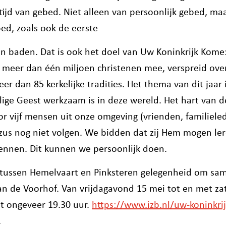
tijd van gebed. Niet alleen van persoonlijk gebed, ma
ed, zoals ook de eerste
n baden. Dat is ook het doel van Uw Koninkrijk Kome
 meer dan één miljoen christenen mee, verspreid ove
eer dan 85 kerkelijke tradities. Het thema van dit jaar
lige Geest werkzaam is in deze wereld. Het hart van
or vijf mensen uit onze omgeving (vrienden, familiele
Jezus nog niet volgen. We bidden dat zij Hem mogen le
ennen. Dit kunnen we persoonlijk doen.
r tussen Hemelvaart en Pinksteren gelegenheid om sam
an de Voorhof. Van vrijdagavond 15 mei tot en met za
t ongeveer 19.30 uur.
https://www.izb.nl/uw-koninkri
.