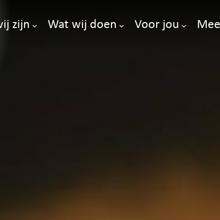
ij zijn
Wat wij doen
Voor jou
Mee