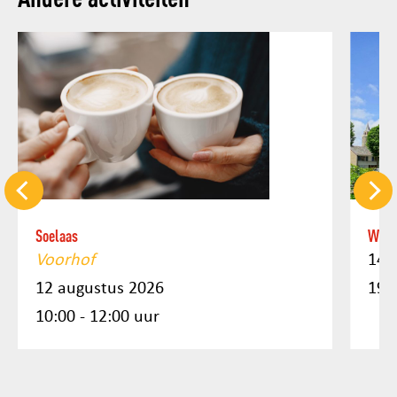
Soelaas
Weeks
Voorhof
14 
12 augustus 2026
19:
10:00 - 12:00 uur