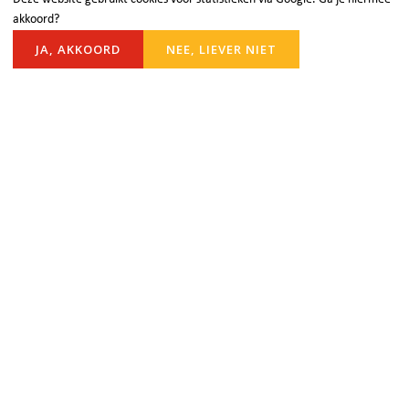
akkoord?
links kun je de social media kanalen
JA, AKKOORD
NEE, LIEVER NIET
volgen.
Facebook Protestants Rijnsburg
Instagram Protestantse Gemeente
Rijnsburg
Protestantse Gemeente Rijnsburg
Onze gemeente is een gemeenschap die open, liefdevol en