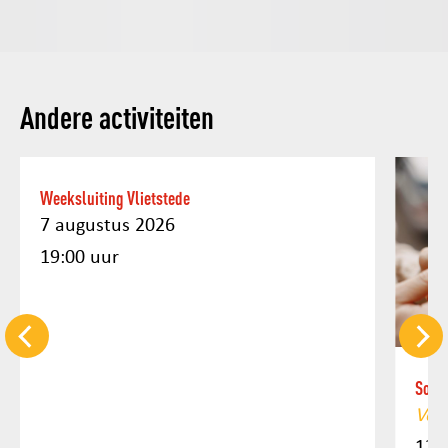
Andere activiteiten
Weeksluiting Vlietstede
7 augustus 2026
19:00 uur
Soel
Voo
12 