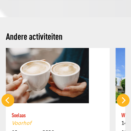
Andere activiteiten
Soelaas
Weeks
Voorhof
14 