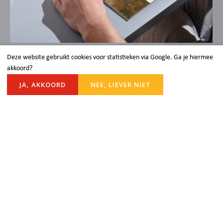
Deze website gebruikt cookies voor statistieken via Google. Ga je hiermee
akkoord?
LICHT
JA, AKKOORD
NEE, LIEVER NIET
Licht is het magazine van de Protestantse
Gemeente Rijnsburg. Klik hieronder om het
kerkblad te lezen.
Lees het magazine
Blijf op de hoogte
Je kunt onze gemeente ook volgen via