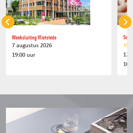
Soel
Weeksluiting Vlietstede
Voo
7 augustus 2026
12 
19:00 uur
10: