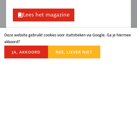
Lees het magazine
Blijf op de hoogte
Deze website gebruikt cookies voor statistieken via Google. Ga je hiermee
akkoord?
Je kunt onze gemeente ook volgen via
JA, AKKOORD
NEE, LIEVER NIET
Facebook en Instagram. Via onderstaande
links kun je de social media kanalen
volgen.
Facebook Protestants Rijnsburg
Instagram Protestantse Gemeente
Rijnsburg